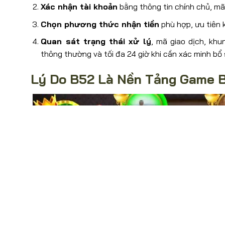
Xác nhận tài khoản
bằng thông tin chính chủ, mã 
Chọn phương thức nhận tiền
phù hợp, ưu tiên k
Quan sát trạng thái xử lý
, mã giao dịch, kh
thông thường và tối đa 24 giờ khi cần xác minh bổ
Lý Do B52 Là Nền Tảng Game B