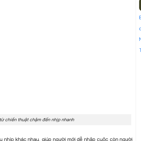
từ chiến thuật chậm đến nhịp nhanh
u nhịp khác nhau, giúp người mới dễ nhập cuộc còn người