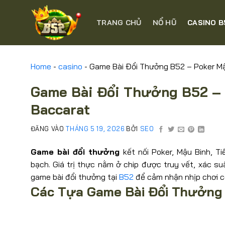
TRANG CHỦ
NỔ HŨ
CASINO 
Home
-
casino
-
Game Bài Đổi Thưởng B52 – Poker Mậ
Game Bài Đổi Thưởng B52 – 
Baccarat
ĐĂNG VÀO
THÁNG 5 19, 2026
BỞI
SEO
Game bài đổi thưởng
kết nối Poker, Mậu Binh, T
bạch. Giá trị thực nằm ở chip được truy vết, xác s
game bài đổi thưởng tại
B52
để cảm nhận nhịp chơi c
Các Tựa Game Bài Đổi Thưởng 