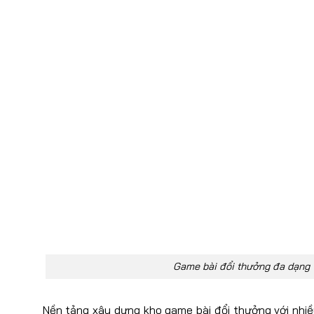
Game bài đổi thưởng đa dạng 
Nền tảng xây dựng kho game bài đổi thưởng với nhiề