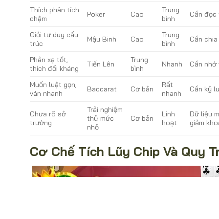
Thích phân tích
Trung
Poker
Cao
Cần đọc 
chậm
bình
Giỏi tư duy cấu
Trung
Mậu Binh
Cao
Cần chia 
trúc
bình
Phản xạ tốt,
Trung
Tiến Lên
Nhanh
Cần nhớ v
thích đối kháng
bình
Muốn luật gọn,
Rất
Baccarat
Cơ bản
Cần kỷ lu
ván nhanh
nhanh
Trải nghiệm
Chưa rõ sở
Linh
Dữ liệu 
thử mức
Cơ bản
trường
hoạt
giảm kho
nhỏ
Cơ Chế Tích Lũy Chip Và Quy T