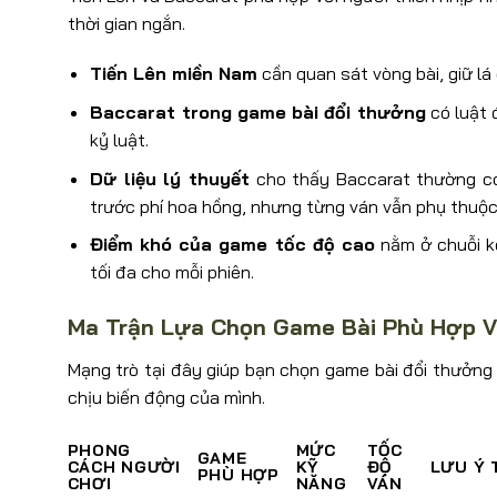
thời gian ngắn.
Tiến Lên miền Nam
cần quan sát vòng bài, giữ lá
Baccarat trong game bài đổi thưởng
có luật 
kỷ luật.
Dữ liệu lý thuyết
cho thấy Baccarat thường có
trước phí hoa hồng, nhưng từng ván vẫn phụ thuộc
Điểm khó của game tốc độ cao
nằm ở chuỗi k
tối đa cho mỗi phiên.
Ma Trận Lựa Chọn Game Bài Phù Hợp V
Mạng trò tại đây giúp bạn chọn game bài đổi thưởng 
chịu biến động của mình.
PHONG
MỨC
TỐC
GAME
CÁCH NGƯỜI
KỸ
ĐỘ
LƯU Ý 
PHÙ HỢP
CHƠI
NĂNG
VÁN