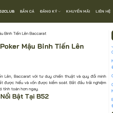
B52CLUB
BẮN CÁ
ĐĂNG KÝ
KHUYẾN MÃI
LIÊN HỆ
u Binh Tiến Lên Baccarat
Poker Mậu Binh Tiến Lên
iến Lên, Baccarat với tư duy chiến thuật và quy đổi minh
uất được hiểu và vốn được kiểm soát. Bắt đầu trải nghiệm
ó tính toán hơn ngay.
Nổi Bật Tại B52