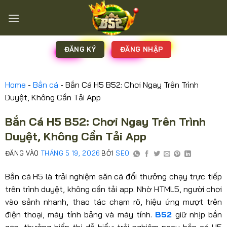
ĐĂNG KÝ
ĐĂNG NHẬP
Home
-
Bắn cá
-
Bắn Cá H5 B52: Chơi Ngay Trên Trình
Duyệt, Không Cần Tải App
Bắn Cá H5 B52: Chơi Ngay Trên Trình
Duyệt, Không Cần Tải App
ĐĂNG VÀO
THÁNG 5 19, 2026
BỞI
SEO
Bắn cá H5 là trải nghiệm săn cá đổi thưởng chạy trực tiếp
trên trình duyệt, không cần tải app. Nhờ HTML5, người chơi
vào sảnh nhanh, thao tác chạm rõ, hiệu ứng mượt trên
điện thoại, máy tính bảng và máy tính.
B52
giữ nhịp bắn
gọn, thưởng hiển thị dễ hiểu; trải nghiệm ngay bắn cá H5