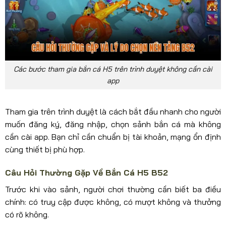
Các bước tham gia bắn cá H5 trên trình duyệt không cần cài
app
Tham gia trên trình duyệt là cách bắt đầu nhanh cho người
muốn đăng ký, đăng nhập, chọn sảnh bắn cá mà không
cần cài app. Bạn chỉ cần chuẩn bị tài khoản, mạng ổn định
cùng thiết bị phù hợp.
Câu Hỏi Thường Gặp Về Bắn Cá H5 B52
Trước khi vào sảnh, người chơi thường cần biết ba điều
chính: có truy cập được không, có mượt không và thưởng
có rõ không.