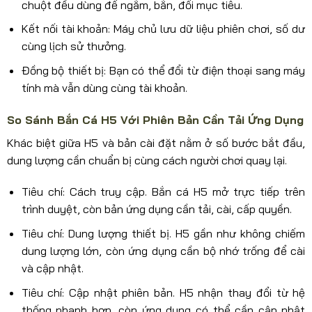
chuột đều dùng để ngắm, bắn, đổi mục tiêu.
Kết nối tài khoản: Máy chủ lưu dữ liệu phiên chơi, số dư
cùng lịch sử thưởng.
Đồng bộ thiết bị: Bạn có thể đổi từ điện thoại sang máy
tính mà vẫn dùng cùng tài khoản.
So Sánh Bắn Cá H5 Với Phiên Bản Cần Tải Ứng Dụng
Khác biệt giữa H5 và bản cài đặt nằm ở số bước bắt đầu,
dung lượng cần chuẩn bị cùng cách người chơi quay lại.
Tiêu chí: Cách truy cập. Bắn cá H5 mở trực tiếp trên
trình duyệt, còn bản ứng dụng cần tải, cài, cấp quyền.
Tiêu chí: Dung lượng thiết bị. H5 gần như không chiếm
dung lượng lớn, còn ứng dụng cần bộ nhớ trống để cài
và cập nhật.
Tiêu chí: Cập nhật phiên bản. H5 nhận thay đổi từ hệ
thống nhanh hơn, còn ứng dụng có thể cần cập nhật