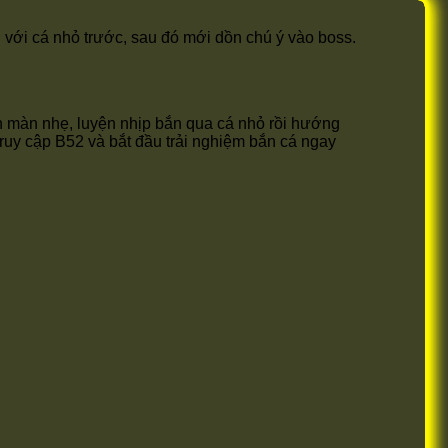
 với cá nhỏ trước, sau đó mới dồn chú ý vào boss.
ọn màn nhẹ, luyện nhịp bắn qua cá nhỏ rồi hướng
ruy cập B52 và bắt đầu trải nghiệm bắn cá ngay