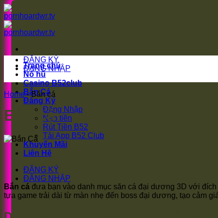
ĐĂNG KÝ
Trang chủ
ĐĂNG NHẬP
Nổ hũ
Casino B52club
Bắn Cá
Home
-
Bắn cá
Đăng Ký
Đăng Nhập
Bắn cá
Nạp tiền
Rút Tiền B52
Tải App B52 Club
Khuyến Mãi
Liên Hệ
Bắn Cá B52 – Hành
ĐĂNG KÝ
ĐĂNG NHẬP
Bắn cá
đưa bạn vào danh mục săn cá đại dương 3D với đích n
tựa game trải dài từ màn nhẹ đến boss đại dương, tạo cảm giác
Danh Sách Game Bắn Cá 3D Nổi Bật T