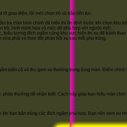
52
rõ giao diện, rồi mới chọn trò và bắn liên tục.
m tra màn hình chính đã hiển thị ổn định trước khi chọn khu trò
ên trò, hình minh họa và mức độ phù hợp với người mới.
, biểu tượng đích ngắm cùng khu vực hiển thị xu để tránh thao t
 vừa phải và theo dõi phản hồi xu sau mỗi pha trúng.
52
ngắm biển cả và thu gom xu thưởng trong từng màn. Điểm chính l
, phần thưởng dễ nhận biết. Cách này giúp bạn hiểu màn chơi 
n khi bạn bắn trúng các đích ngắm phù hợp. Bạn nên xem xu như 