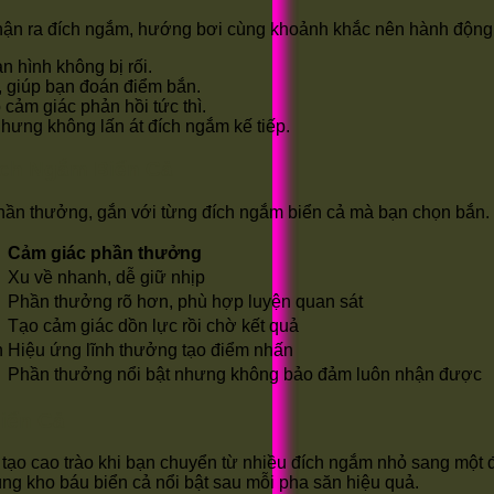
nhận ra đích ngắm, hướng bơi cùng khoảnh khắc nên hành động
 hình không bị rối.
 giúp bạn đoán điểm bắn.
cảm giác phản hồi tức thì.
nhưng không lấn át đích ngắm kế tiếp.
ch Ngắm Biển Cả
hần thưởng, gắn với từng đích ngắm biển cả mà bạn chọn bắn.
Cảm giác phần thưởng
Xu về nhanh, dễ giữ nhịp
Phần thưởng rõ hơn, phù hợp luyện quan sát
Tạo cảm giác dồn lực rồi chờ kết quả
h
Hiệu ứng lĩnh thưởng tạo điểm nhấn
Phần thưởng nổi bật nhưng không bảo đảm luôn nhận được
iển Cả
 tạo cao trào khi bạn chuyển từ nhiều đích ngắm nhỏ sang một đ
ng kho báu biển cả nổi bật sau mỗi pha săn hiệu quả.