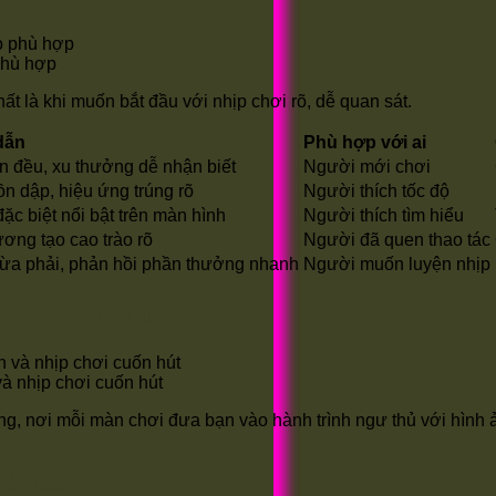
phù hợp
 là khi muốn bắt đầu với nhịp chơi rõ, dễ quan sát.
dẫn
Phù hợp với ai
n đều, xu thưởng dễ nhận biết
Người mới chơi
n dập, hiệu ứng trúng rõ
Người thích tốc độ
ặc biệt nổi bật trên màn hình
Người thích tìm hiểu
ơng tạo cao trào rõ
Người đã quen thao tác
vừa phải, phản hồi phần thưởng nhanh
Người muốn luyện nhịp
Dương 3D Tại B52
à nhịp chơi cuốn hút
ng, nơi mỗi màn chơi đưa bạn vào hành trình ngư thủ với hình
Bắn Cá Sống Động