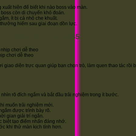
 xuất hiện để biết khi nào boss vào màn.
 boss còn di chuyển khó đoán.
ắm, ít bị cá nhỏ che khuất.
thưởng hiếm sau giai đoạn dồn lực.
 Nghiệm Bắn Cá Tại B52
ịp chơi dễ theo
ơi giao diện trực quan giúp bạn chọn trò, làm quen thao tác r
nhìn rõ đích ngắm và bắt đầu trải nghiệm trong ít bước.
khi muốn trải nghiệm mới.
 ngắm được trình bày rõ.
i gian giải trí ngắn.
 biệt tạo điểm nhấn đáng nhớ.
ớc khi thử màn kịch tính hơn.