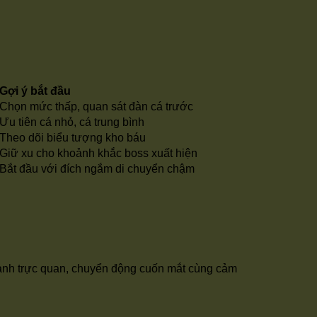
Gợi ý bắt đầu
Chọn mức thấp, quan sát đàn cá trước
Ưu tiên cá nhỏ, cá trung bình
Theo dõi biểu tượng kho báu
Giữ xu cho khoảnh khắc boss xuất hiện
Bắt đầu với đích ngắm di chuyển chậm
 ảnh trực quan, chuyển động cuốn mắt cùng cảm