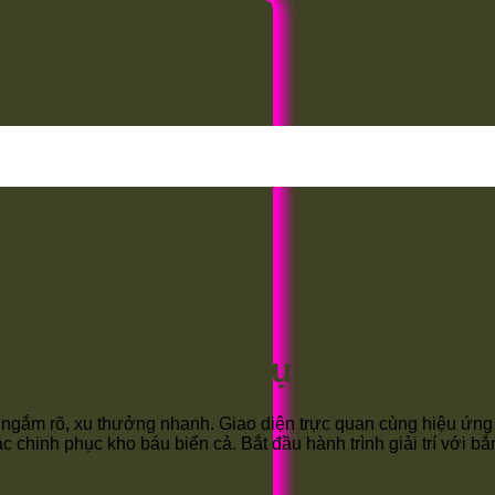
 Trình Chinh Phục Đại Dươn
gắm rõ, xu thưởng nhanh. Giao diện trực quan cùng hiệu ứng t
 chinh phục kho báu biển cả. Bắt đầu hành trình giải trí với bắ
ại B52