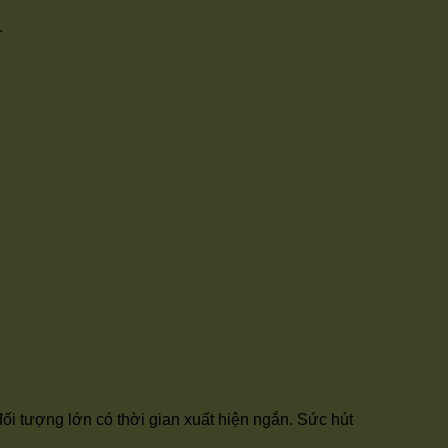
.
ối tượng lớn có thời gian xuất hiện ngắn. Sức hút