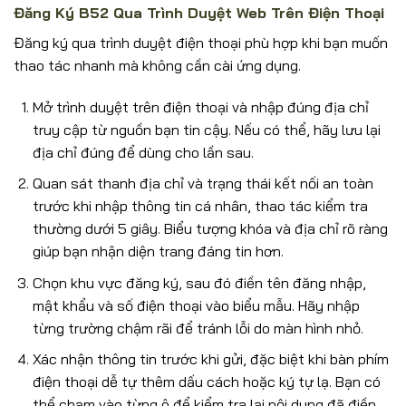
Đăng Ký B52 Qua Trình Duyệt Web Trên Điện Thoại
Đăng ký qua trình duyệt điện thoại phù hợp khi bạn muốn
thao tác nhanh mà không cần cài ứng dụng.
Mở trình duyệt trên điện thoại và nhập đúng địa chỉ
truy cập từ nguồn bạn tin cậy. Nếu có thể, hãy lưu lại
địa chỉ đúng để dùng cho lần sau.
Quan sát thanh địa chỉ và trạng thái kết nối an toàn
trước khi nhập thông tin cá nhân, thao tác kiểm tra
thường dưới 5 giây. Biểu tượng khóa và địa chỉ rõ ràng
giúp bạn nhận diện trang đáng tin hơn.
Chọn khu vực đăng ký, sau đó điền tên đăng nhập,
mật khẩu và số điện thoại vào biểu mẫu. Hãy nhập
từng trường chậm rãi để tránh lỗi do màn hình nhỏ.
Xác nhận thông tin trước khi gửi, đặc biệt khi bàn phím
điện thoại dễ tự thêm dấu cách hoặc ký tự lạ. Bạn có
thể chạm vào từng ô để kiểm tra lại nội dung đã điền.