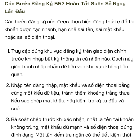
Các Bước Đăng Ký B52 Hoàn Tất Suôn Sẻ Ngay
Lần Đầu
Các bước đăng ký nên được thực hiện đúng thứ tự để tài
khoản được tạo nhanh, hạn chế sai tên, sai mật khẩu
hoặc sai số điện thoại.
Truy cập đúng khu vực đăng ký trên giao diện chính
trước khi nhập bất kỳ thông tin cá nhân nào. Cách này
giúp tránh nhập nhầm dữ liệu vào khu vực không liên
quan.
Nhập tên đăng nhập, mật khẩu và số điện thoại bằng
cùng một kiểu dữ liệu, tránh thêm khoảng trắng thừa.
Nếu sao chép mật khẩu, hãy kiểm tra ký tự đầu và
cuối.
Rà soát chéo trước khi xác nhận, nhất là tên tài khoản
không trùng, mật khẩu đủ mạnh và số điện thoại đúng
định dạng. Một lần kiểm tra ngắn có thể tiết kiệm thời