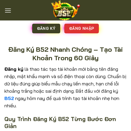
ĐĂNG KÝ
ĐĂNG NHẬP
Đăng Ký B52 Nhanh Chóng – Tạo Tài
Khoản Trong 60 Giây
Đăng ký
là thao tác tạo tài khoản mới bằng tên đăng
nhập, mật khẩu mạnh và số điện thoại còn dùng. Chuẩn bị
dữ liệu đúng giúp biểu mẫu chạy liền mạch, hạn chế lỗi
khoảng trắng hoặc sai định dạng. Bắt đầu với đăng ký
B52
ngay hôm nay để quá trình tạo tài khoản nhẹ hơn
nhiều.
Quy Trình Đăng Ký B52 Từng Bước Đơn
Giản