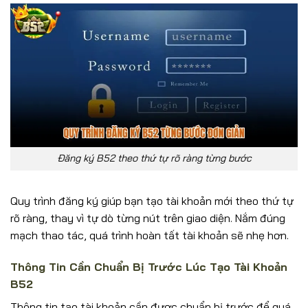
Đăng ký B52 theo thứ tự rõ ràng từng bước
Quy trình đăng ký giúp bạn tạo tài khoản mới theo thứ tự
rõ ràng, thay vì tự dò từng nút trên giao diện. Nắm đúng
mạch thao tác, quá trình hoàn tất tài khoản sẽ nhẹ hơn.
Thông Tin Cần Chuẩn Bị Trước Lúc Tạo Tài Khoản
B52
Thông tin tạo tài khoản cần được chuẩn bị trước để quá