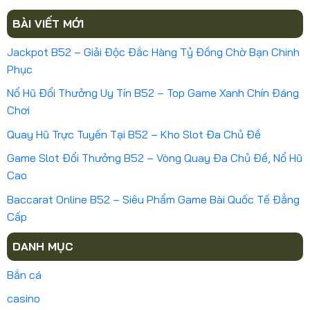
BÀI VIẾT MỚI
Jackpot B52 – Giải Độc Đắc Hàng Tỷ Đồng Chờ Bạn Chinh
Phục
Nổ Hũ Đổi Thưởng Uy Tín B52 – Top Game Xanh Chín Đáng
Chơi
Quay Hũ Trực Tuyến Tại B52 – Kho Slot Đa Chủ Đề
Game Slot Đổi Thưởng B52 – Vòng Quay Đa Chủ Đề, Nổ Hũ
Cao
Baccarat Online B52 – Siêu Phẩm Game Bài Quốc Tế Đẳng
Cấp
DANH MỤC
Bắn cá
casino