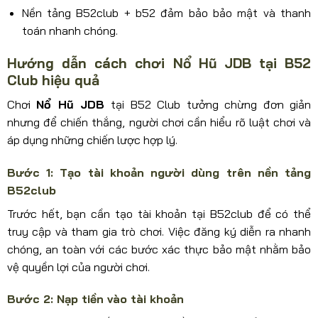
Nền tảng B52club + b52 đảm bảo bảo mật và thanh
toán nhanh chóng.
Hướng dẫn cách chơi Nổ Hũ JDB tại B52
Club hiệu quả
Chơi
Nổ Hũ JDB
tại B52 Club tưởng chừng đơn giản
nhưng để chiến thắng, người chơi cần hiểu rõ luật chơi và
áp dụng những chiến lược hợp lý.
Bước 1: Tạo tài khoản người dùng trên nền tảng
B52club
Trước hết, bạn cần tạo tài khoản tại B52club để có thể
truy cập và tham gia trò chơi. Việc đăng ký diễn ra nhanh
chóng, an toàn với các bước xác thực bảo mật nhằm bảo
vệ quyền lợi của người chơi.
Bước 2: Nạp tiền vào tài khoản