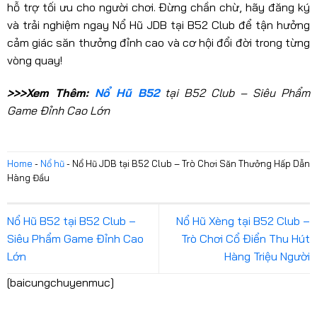
hỗ trợ tối ưu cho người chơi. Đừng chần chừ, hãy đăng ký
và trải nghiệm ngay Nổ Hũ JDB tại B52 Club để tận hưởng
cảm giác săn thưởng đỉnh cao và cơ hội đổi đời trong từng
vòng quay!
>>>Xem Thêm:
Nổ Hũ B52
tại B52 Club – Siêu Phẩm
Game Đỉnh Cao Lớn
Home
-
Nổ hũ
-
Nổ Hũ JDB tại B52 Club – Trò Chơi Săn Thưởng Hấp Dẫn
Hàng Đầu
Nổ Hũ B52 tại B52 Club –
Nổ Hũ Xèng tại B52 Club –
Siêu Phẩm Game Đỉnh Cao
Trò Chơi Cổ Điển Thu Hút
Lớn
Hàng Triệu Người
[baicungchuyenmuc]