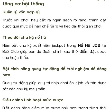
tăng cơ hội thắng
Quản lý vốn hợp lý
Trước khi chơi, hãy đặt ra ngân sách rõ ràng, tránh đặt
cược quá mức để hạn chế rủi ro và kéo dài thời gian chơi.
Theo dõi chu kỳ nổ hũ
Nắm bắt chu kỳ xuất hiện jackpot trong
Nổ Hũ JDB
tại
B52 Club giúp bạn dự đoán chính xác thời điểm đặt cược
cao hoặc thấp.
Bật tính năng quay tự động để trải nghiệm dễ dàng
hơn
Quay tự động giúp duy trì nhịp chơi ổn định và tận dụng
tốt các chu kỳ may mắn.
Điều chỉnh linh hoạt mức cược
Biết cách tăng giảm mức cược phù hợp trong từng thời