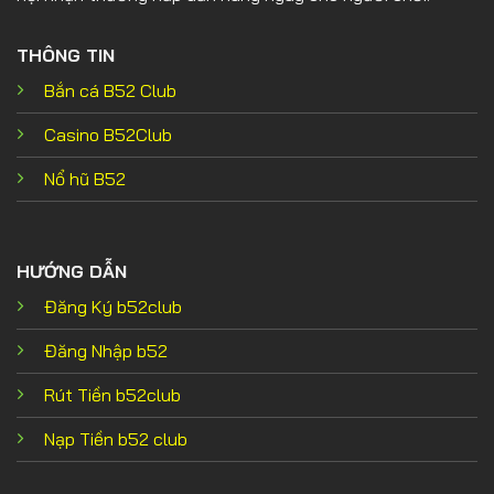
THÔNG TIN
Bắn cá
B52 Club
Casino
B52Club
Nổ hũ
B52
HƯỚNG DẪN
Đăng Ký b52club
Đăng Nhập b52
Rút Tiền b52club
Nạp Tiền b52 club