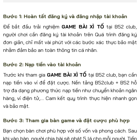
Bước 1: Hoàn tất đăng ký và đăng nhập tài khoản
Để bắt đầu trải nghiệm
GAME BÀI XÌ TỐ
tại B52 club,
người chơi cần đăng ký tài khoản trên Quá trình đăng ký
đơn giản, chỉ mất vài phút với các bước xác thực bảo mật
nhằm đảm bảo an toàn thông tin cá nhân.
Bước 2: Nạp tiền vào tài khoản
Trước khi tham gia
GAME BÀI XÌ TỐ
tại B52 club, bạn cần
nạp tiền vào ví để đặt cược. Nền tảng B52club + B52 hỗ
trợ đa dạng phương thức nạp tiền như chuyển khoản ngân
hàng, ví điện tử,… Cam kết quy trình thực hiện nhanh gọn
và bảo mật.
Bước 3: Tham gia bàn game và đặt cược phù hợp
Bạn chọn bàn chơi phù hợp với số vốn và phong cách. Sau
khi vào bàn, người chia bài sẽ phát 5 lá cho mỗi người. Tiếp