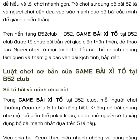
dễ hiểu và lối chơi nhanh gọn. Trò chơi sử dụng bộ bài 52 lá
và người chơi cần dựa vào sức mạnh các bộ bài của mình
để giành chiến thắng.
Trên nền tảng B52club + B52,
GAME BÀI XÌ TỐ
tại B52
club được tổ chức bài bản với giao diện thân thiện, dễ thao
tác. Người chơi từ mọi trình độ đều có thể nhanh chóng
làm quen và tham gia các ván bài kịch tính, hấp dẫn.
Luật chơi cơ bản của GAME BÀI XÌ TỐ tại
B52 club
Số lá bài và cách chia bài
Trong
GAME BÀI XÌ TỐ
tại B52 club, mỗi người chơi
thường được chia 5 lá bài riêng biệt. Không có bài chung
như một số biến thể poker khác, do đó mỗi người sẽ tự xây
dựng bộ bài mạnh nhất dựa trên 5 lá này.
Việc chia bài được thực hiện nhanh chóng và công bằng