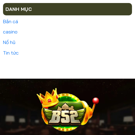
DANH MỤC
Bắn cá
casino
Nổ hũ
Tin tức