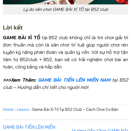
Lý do nên chơi GAME BÀI XÌ TỐ tại B52 club
Lời kết
GAME BÀI XÌ TỐ
tại B52 club không chỉ là trò chơi giải trí
đơn thuần mà còn là sân chơi trí tuệ giúp người chơi rèn
luyện kỹ năng phán đoán và quản lý vốn. Với sự hỗ trợ tận
tâm từ B52club + B52, bạn sẽ có trải nghiệm chơi bài an
toàn, công bằng và hấp dẫn.
>>>Xem Thêm:
GAME BÀI TIẾN LÊN MIỀN NAM
tại B52
club – Hướng dẫn chi tiết cho người mới
Home
-
casino
-
Game Bài Xì Tố Tại B52 Club – Cách Chơi Cơ Bản
GAME BÀI TIẾN LÊN MIỀN
Hướng Dẫn Chơi GAME BÀI