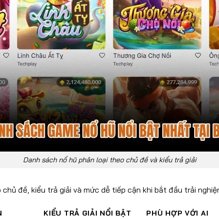
Danh sách nổ hũ phân loại theo chủ đề và kiểu trả giải
ủ đề, kiểu trả giải và mức dễ tiếp cận khi bắt đầu trải nghiệ
N
KIỂU TRẢ GIẢI NỔI BẬT
PHÙ HỢP VỚI AI