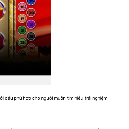
hởi đầu phù hợp cho người muốn tìm hiểu trải nghiệm