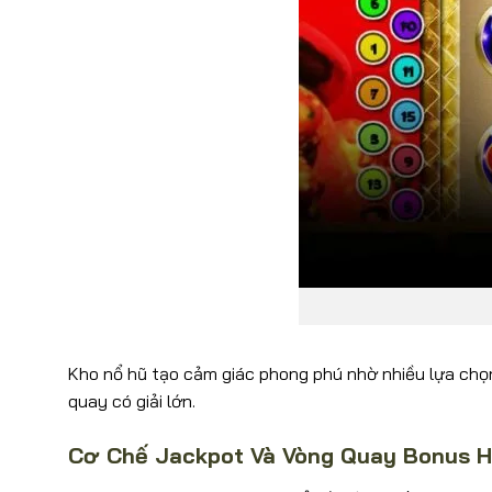
Kho nổ hũ tạo cảm giác phong phú nhờ nhiều lựa chọn
quay có giải lớn.
Cơ Chế Jackpot Và Vòng Quay Bonus H