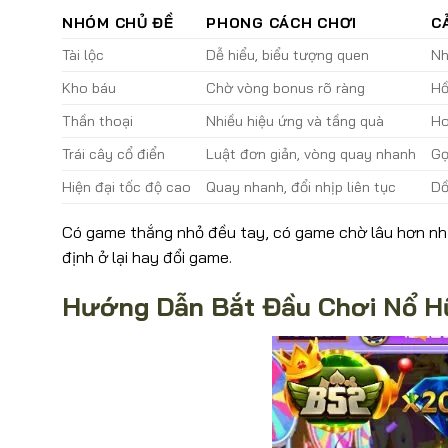
NHÓM CHỦ ĐỀ
PHONG CÁCH CHƠI
C
Tài lộc
Dễ hiểu, biểu tượng quen
Nh
Kho báu
Chờ vòng bonus rõ ràng
Hồ
Thần thoại
Nhiều hiệu ứng và tầng quà
Ho
Trái cây cổ điển
Luật đơn giản, vòng quay nhanh
Gọ
Hiện đại tốc độ cao
Quay nhanh, đổi nhịp liên tục
Dồ
Có game thắng nhỏ đều tay, có game chờ lâu hơn như
định ở lại hay đổi game.
Hướng Dẫn Bắt Đầu Chơi Nổ H