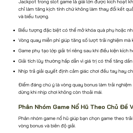
Jackpot trong slot game là giải lớn được kích hoạt k
chỉ làm tăng kịch tính chứ không làm thay đổi kết qu
và biểu tượng.
Biểu tượng đặc biệt có thể mở khóa quà phụ hoặc nhâ
Vòng quay miễn phí giúp tăng số lượt trải nghiệm mà
Game phụ tạo lớp giải trí riêng sau khi điều kiện kích 
Giải tích lũy thường hấp dẫn vì giá trị có thể tăng dần
Nhịp trả giải quyết định cảm giác chơi đều tay hay c
Điểm đáng chú ý là vòng quay bonus làm trải nghiệm
dừng khi nhịp chơi không còn thoải mái.
Phân Nhóm Game Nổ Hũ Theo Chủ Đề V
Phân nhóm game nổ hũ giúp bạn chọn game theo trải n
vòng bonus và biên độ giải.