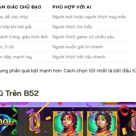
ẢM GIÁC CHỦ ĐẠO
PHÙ HỢP VỚI AI
ẹ, dễ vào nhịp
Người mới hoặc người thích may mắn
i hộp khi mở giải
Người thích tìm hiểu
ành tráng, giàu hình ảnh
Người thích game có chiều sâu
n, ít rối
Người muốn giải trí nhanh
n dập, mạnh tay
Người thích tiết tấu nhanh
ng phần quà bật mạnh hơn. Cách chọn tốt nhất là bắt đầu từ 
ũ Trên B52